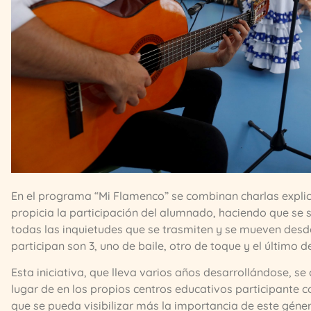
En el programa “Mi Flamenco” se combinan charlas explica
propicia la participación del alumnado, haciendo que se s
todas las inquietudes que se trasmiten y se mueven desd
participan son 3, uno de baile, otro de toque y el último d
Esta iniciativa, que lleva varios años desarrollándose, se 
lugar de en los propios centros educativos participante 
que se pueda visibilizar más la importancia de este géne