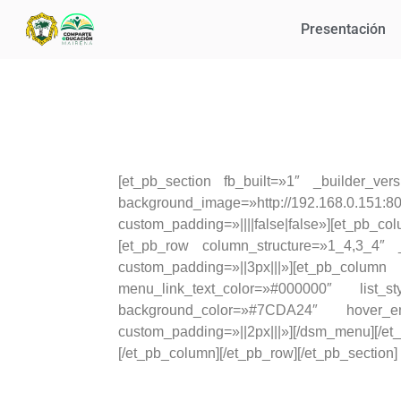
Presentación
[et_pb_section fb_built=»1″ _builder_ver
background_image=»http://192.168.0.151:
custom_padding=»||||false|false»][et_pb
[et_pb_row column_structure=»1_4,3_4″ 
custom_padding=»||3px|||»][et_pb_colu
menu_link_text_color=»#000000″ list_s
background_color=»#7CDA24″ hover_en
custom_padding=»||2px|||»][/dsm_menu]
[/et_pb_column][/et_pb_row][/et_pb_section]