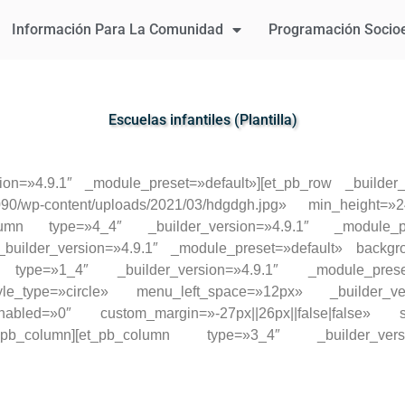
Información Para La Comunidad
Programación Socio
Escuelas infantiles (Plantilla)
sion=»4.9.1″ _module_preset=»default»][et_pb_row _builder
8090/wp-content/uploads/2021/03/hdgdgh.jpg» min_height=»2
_column type=»4_4″ _builder_version=»4.9.1″ _module_pres
_builder_version=»4.9.1″ _module_preset=»default» backgr
mn type=»1_4″ _builder_version=»4.9.1″ _module_prese
tyle_type=»circle» menu_left_space=»12px» _builder_ve
abled=»0″ custom_margin=»-27px||26px||false|false» s
[/et_pb_column][et_pb_column type=»3_4″ _builder_ver