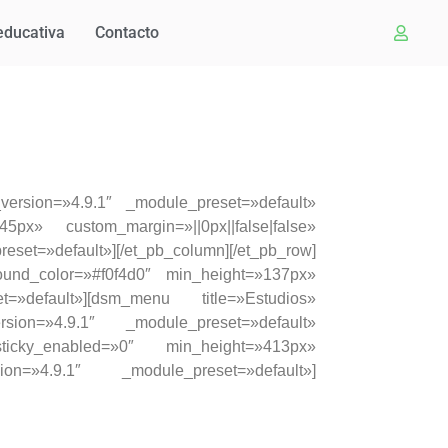
educativa
Contacto
_version=»4.9.1″ _module_preset=»default»
45px» custom_margin=»||0px||false|false»
et=»default»][/et_pb_column][/et_pb_row]
ound_color=»#f0f4d0″ min_height=»137px»
t=»default»][dsm_menu title=»Estudios»
rsion=»4.9.1″ _module_preset=»default»
ticky_enabled=»0″ min_height=»413px»
sion=»4.9.1″ _module_preset=»default»]