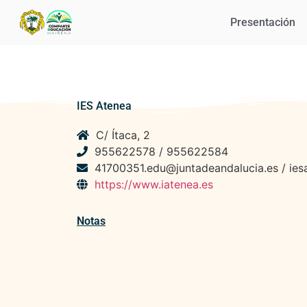
Presentación
IES Atenea
C/ Ítaca, 2
955622578 / 955622584
41700351.edu@juntadeandalucia.es / ie
https://www.iatenea.es
Notas