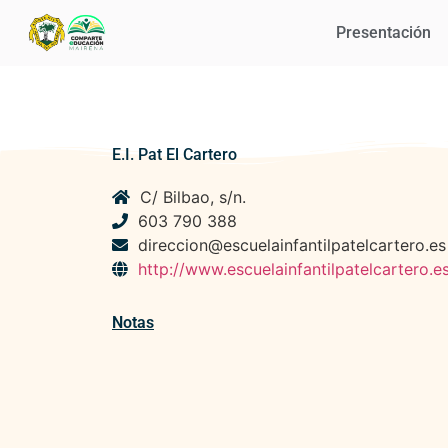
Presentación
E.I. Pat El Cartero
C/ Bilbao, s/n.
603 790 388
direccion@escuelainfantilpatelcartero.es
http://www.escuelainfantilpatelcartero.e
Notas