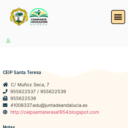
CEIP Santa Teresa
C/ Muñoz Seca, 7
955622537 / 955622539
955622539
41008337.edu@juntadeandalucia.es
http://ceipsantateresa1954.blogspot.com
Notas