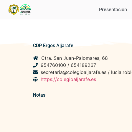
Presentación
CDP Ergos Aljarafe
Ctra. San Juan-Palomares, 68
954760100 / 654189267
secretaria@colegioaljarafe.es / lucia.rob
https://colegioaljarafe.es
Notas